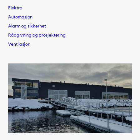
Elektro
Automasjon
Alarm og sikkerhet
Rådgivning og prosjektering
Ventilasjon