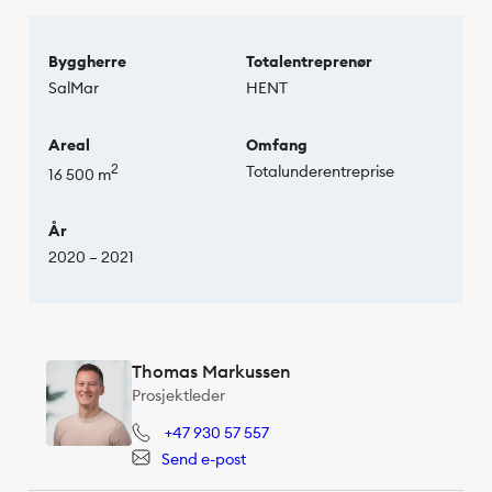
Byggherre
Totalentreprenør
SalMar
HENT
Areal
Omfang
2
Totalunderentreprise
16 500 m
År
2020 – 2021
Thomas Markussen
Prosjektleder
+47 930 57 557
Send e-post