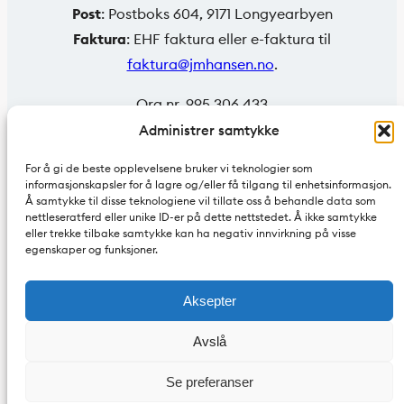
Post
: Postboks 604, 9171 Longyearbyen
Faktura
: EHF faktura eller e-faktura til
faktura@jmhansen.no
.
Org.nr. 995 306 433
Administrer samtykke
For å gi de beste opplevelsene bruker vi teknologier som
informasjonskapsler for å lagre og/eller få tilgang til enhetsinformasjon.
Å samtykke til disse teknologiene vil tillate oss å behandle data som
nettleseratferd eller unike ID-er på dette nettstedet. Å ikke samtykke
eller trekke tilbake samtykke kan ha negativ innvirkning på visse
egenskaper og funksjoner.
Aksepter
Avslå
Se preferanser
Personvern
| Alle rettigheter tilhører JM Hansen