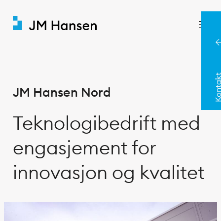
Hopp
til
innhold
Konta
JM Hansen Nord
Teknologibedrift med
engasjement for
innovasjon og kvalitet