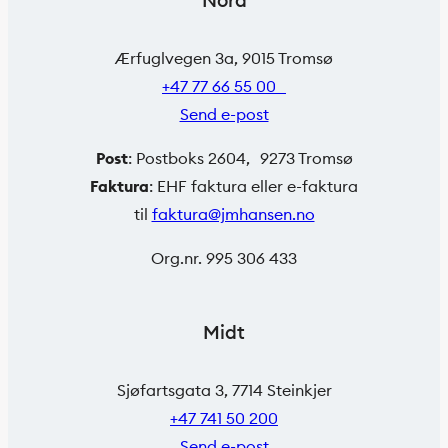
Nord
Ærfuglvegen 3a, 9015 Tromsø
+47 77 66 55 00
Send e-post
Post
: Postboks 2604, 9273 Tromsø
Faktura
: EHF faktura eller e-faktura
til
faktura@jmhansen.no
Org.nr. 995 306 433
Midt
Sjøfartsgata 3, 7714 Steinkjer
+47 741 50 200
Send e-post