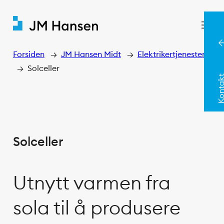
Hopp
til
innhold
Forsiden
→
JM Hansen Midt
→
Elektrikertjenester
→
Solceller
Konta
Solceller
Utnytt varmen fra
sola til å produsere