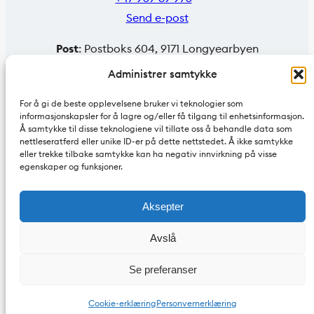
Send e-post
Post
: Postboks 604, 9171 Longyearbyen
Faktura
: EHF faktura eller e-faktura til
Administrer samtykke
faktura@jmhansen.no
.
For å gi de beste opplevelsene bruker vi teknologier som
informasjonskapsler for å lagre og/eller få tilgang til enhetsinformasjon.
Org.nr. 995 306 433
Å samtykke til disse teknologiene vil tillate oss å behandle data som
nettleseratferd eller unike ID-er på dette nettstedet. Å ikke samtykke
eller trekke tilbake samtykke kan ha negativ innvirkning på visse
egenskaper og funksjoner.
Aksepter
Avslå
Se preferanser
Personvern
| Alle rettigheter tilhører JM Hansen
Cookie-erklæring
Personvernerklæring