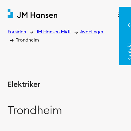
Hopp
til
innhold
Forsiden
→
JM Hansen Midt
→
Avdelinger
→
Trondheim
Konta
Elektriker
Trondheim