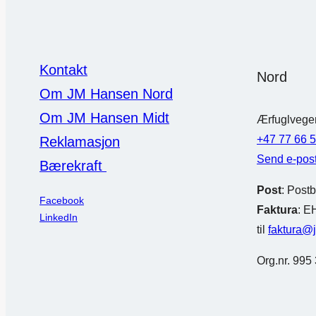
Kontakt
Nord
Om JM Hansen Nord
Om JM Hansen Midt
Ærfuglvege
+47 77 66 
Reklamasjon
Send e-pos
Bærekraft
Post
: Post
Facebook
Faktura
: E
LinkedIn
til
faktura@
Org.nr. 995