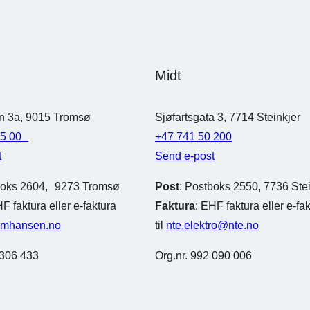
Midt
n 3a, 9015 Tromsø
Sjøfartsgata 3, 7714 Steinkjer
55 00
+47 741 50 200
t
Send e-post
boks 2604, 9273 Tromsø
Post
: Postboks 2550, 7736 Stei
HF faktura eller e-faktura
Faktura
: EHF faktura eller e-fa
jmhansen.no
til
nte.elektro@nte.no
 306 433
Org.nr. 992 090 006