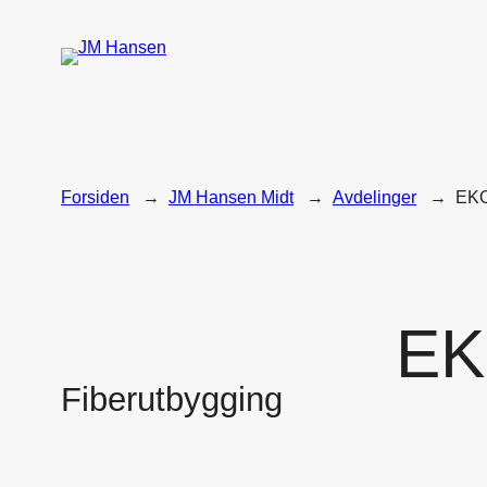
Hopp
til
innhold
Forsiden
→
JM Hansen Midt
→
Avdelinger
→
EK
E
Fiberutbygging