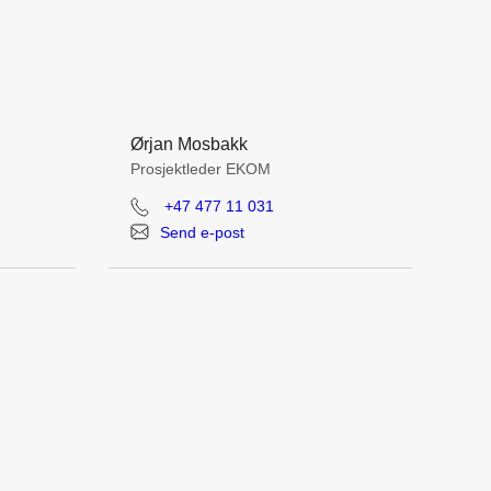
Ørjan Mosbakk
Prosjektleder EKOM
+47 477 11 031
Send e-post