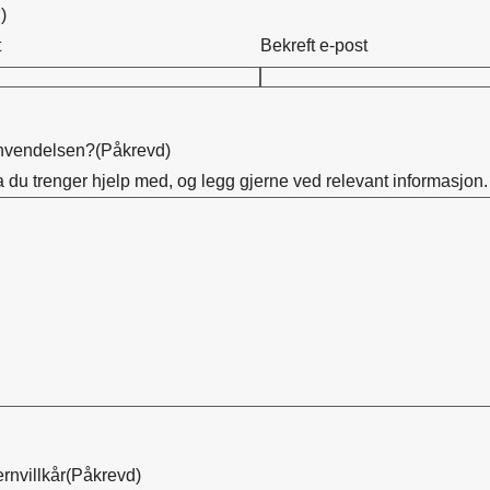
)
t
Bekreft e-post
envendelsen?
(Påkrevd)
a du trenger hjelp med, og legg gjerne ved relevant informasjon.
rnvillkår
(Påkrevd)