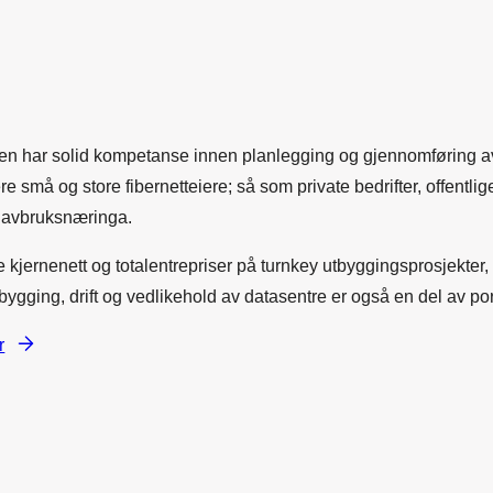
n har solid kompetanse innen planlegging og gjennomføring av
ere små og store fibernetteiere; så som private bedrifter, offentlig
avbruksnæringa.
jernenett og totalentrepriser på turnkey utbyggingsprosjekter,
ygging, drift og vedlikehold av datasentre er også en del av por
r