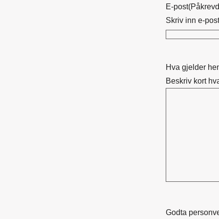
E-post
(Påkrevd
Skriv inn e-pos
Hva gjelder h
Beskriv kort hv
Godta personve