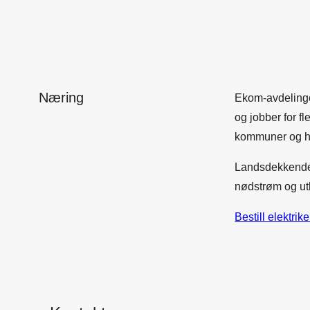
Næring
Ekom-avdelinge
og jobber for fl
kommuner og h
Landsdekkende k
nødstrøm og utb
Bestill elektrike