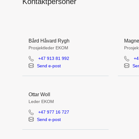
Kontaktpersoner
Bård Håvard Rygh
Magne
Prosjektleder EKOM
Prosje
+47 913 81 992
+4
Send e-post
Sen
Ottar Woll
Leder EKOM
+47 977 16 727
Send e-post